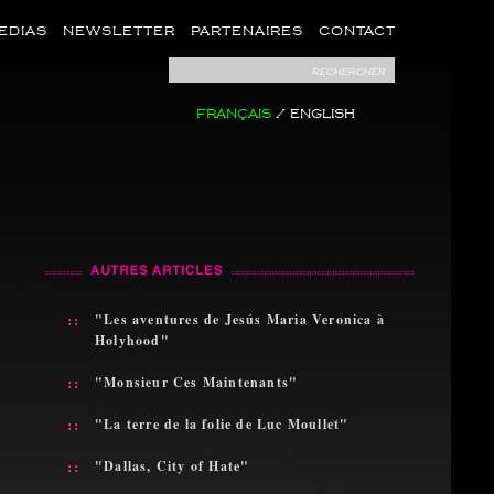
EDIAS
NEWSLETTER
PARTENAIRES
CONTACT
rechercher
FRANÇAIS
/
ENGLISH
::
"Les aventures de Jesús Maria Veronica à
Holyhood"
::
"Monsieur Ces Maintenants"
::
"La terre de la folie de Luc Moullet"
::
"Dallas, City of Hate"