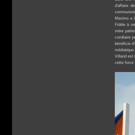
d'affaire d
communiste
Maximo a bi
Fidèle à se
mère patrie
corollaire p
bénéficie d'
médiatique 
Villand est
cette force 