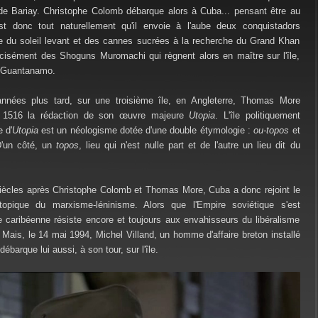
de Bariay. Christophe Colomb débarque alors à Cuba... pensant être au
st donc tout naturellement qu'il envoie à l'aube deux conquistadors
île du soleil levant et des cannes sucrées à la recherche du Grand Khan
cisément des Shoguns Muromachi qui règnent alors en maître sur l'île,
 Guantanamo.
nnées plus tard, sur une troisième île, en Angleterre, Thomas More
 1516 la rédaction de son œuvre majeure
Utopia
. L'île politiquement
 d'
Utopia
est un néologisme dotée d'une double étymologie :
ou-topos
et
D'un côté, un
topos
, lieu qui n'est nulle part et de l'autre un lieu dit du
iècles après Christophe Colomb et Thomas More, Cuba a donc rejoint le
opique du marxisme-léninisme. Alors que l'Empire soviétique s'est
île caribéenne résiste encore et toujours aux envahisseurs du libéralisme
 Mais, le 14 mai 1994, Michel Villand, un homme d'affaire breton installé
débarque lui aussi, à son tour, sur l'île.