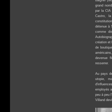
baigner (re
grand nomb
par la CIA 
Castro, la
constitutio
détenue à 5
comme di
Autobiogra
création et
de boutiqu
américains
devenue fl
resserrer.
Au pays de
utopie, ma
d'influence
employés au
peu à peu l'
Villand dev