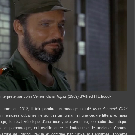
nterprété par John Vernon dans
Topaz
(1969) d'Alfred Hitchcock
 tard, en 2012, il fait paraitre un ouvrage intitulé
Mon Associé Fidel
s mémoires cubaines ne sont ni un roman, ni une œuvre littéraire, mais
age, le récit véridique d'une incroyable aventure, comédie dramatique
e et paranoïaque, qui oscille entre le loufoque et le tragique. Comme
istoire de Pagnol, revue et corrigée par Kafka et Cervantes, l'homme