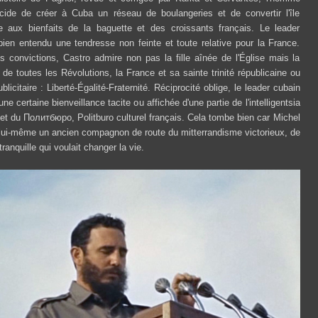
écide de créer à Cuba un réseau de boulangeries et de convertir l'île
 aux bienfaits de la baguette et des croissants français. Le leader
en entendu une tendresse non feinte et toute relative pour la France.
s convictions, Castro admire non pas la fille aînée de l'Église mais la
 de toutes les Révolutions, la France et sa sainte trinité républicaine ou
ublicitaire : Liberté-Égalité-Fraternité. Réciprocité oblige, le leader cubain
une certaine bienveillance tacite ou affichée d'une partie de l'intelligentsia
et du Политбюро, Politburo culturel français. Cela tombe bien car Michel
 lui-même un ancien compagnon de route du mitterrandisme victorieux, de
tranquille qui voulait changer la vie.