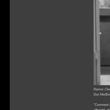
Ramos Cle
Don Medfor
"Comment le
effondré d