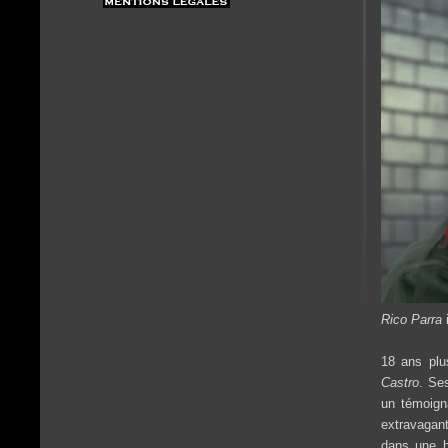
Rico Parra
i
18 ans plus
Castro
. Se
un témoign
extravagant
dans une h