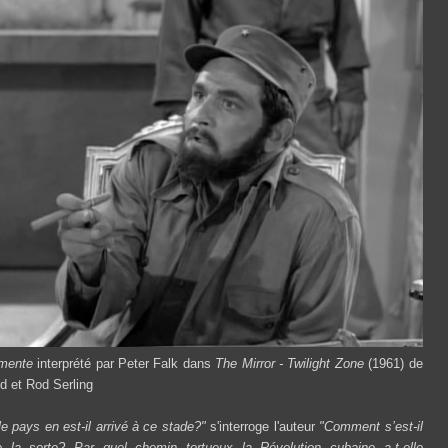
mente
interprété par Peter Falk dans
The Mirror - Twilight Zone
(1961) de
d et Rod Serling
 pays en est-il arrivé à ce stade?"
s'interroge l'auteur
"Comment s’est-il
e la sorte? Par quel chemin tortueux la Révolution cubaine a-t-elle