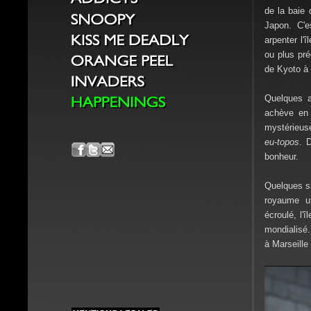
de la baie 
Japon. C'e
arpenter l'
ou plus pré
de Kyoto à
Quelques a
achève en
mystérieuse
eu-topos
. 
bonheur.
Quelques s
royaume ut
écroulé, l'
mondialisé.
à Marseille 