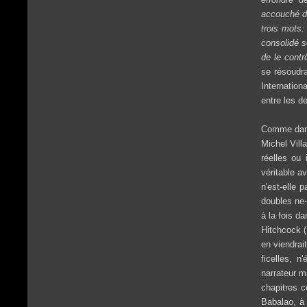
accouché de
trois mots:
consolidé s
de le contr
se résoudra
Internation
entre les d
Comme dans 
Michel Vill
réelles ou 
véritable a
n'est-elle 
doubles ne-
à la fois d
Hitchcock (
en viendrai
ficelles, n
narrateur m
chapitres 
Babalao, à 