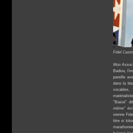
Fidel Castr
Mon Associ
Badiou, l'i
pareille av
dans la bl
vocables, l
matérialis
"Biaisé" d
même"
écr
sienne Fid
titre si ki
marathonie