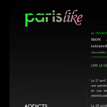
INVAD
MON A
extraord
Alessandro
LIRE LA 
Le 17 avril
une opérati
en vue de
retentissant
Le 28 octo