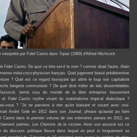
o
interprété par Fidel Castro dans
Topaz
(1969) d'Alfred Hitchcock
é Fidel Castro
. De quoi ce titre est-il le nom ? comme dirait l'autre, Alain
mmense méta-coco-physicien français. Quel jugement biaisé prédétermine
enture ? Quel est ce regard louvoyant qui attire le loup noir capitaliste
anche bergerie communiste ? De quel droit mêler de tels dissemblables
'
associé
, terme issu du monde de la libre entreprise bassement
te et
Fidel Castro
mythe vivant du matérialisme tropical dialectique ?
ites-vous ?
"Je ne parviens à rien qu'en biaisant et rusant avec moi-
ivait André Gide en 1912 dans son
Journal
, phrase qu'aurait pu faire
el Castro dans le premier volume de ses mémoires parues en 2012, au
tschement sartrien,
Les Chemins de la victoire
. Ainsi son
associé
est ce
n du discours politique fleuve dans lequel on peut si longuement se