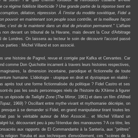
 ce régime fidéliste liberticide ? Une grande partie de la réponse tient en
 corruption, délation, répression. À l’instar du modèle soviétique, Fidel a
on pouvoir en maintenant son peuple sous contrôle, et la meilleure façon
ôler, c’est de le maintenir dans un état de privation permanent."
L'affaire
 non devant un tribunal de la Havane, mais devant la Cour d'Arbitrage
al de Londres. On laissera au lecteur le soin de découvrir l'accord passé
eux parties : Michel Villand et son associé.
une histoire de Pagnol, revue et corrigée par Kafka et Cervantes. Car
and comme Don Quichotte incarnent à travers leurs histoires respectives,
imaginaires, la dimension incertaine, parodique et fictionnelle de toute
venture humaine. L'idéologie - utopique en droit et dystopique en réalité -
pas après tout une forme fictionnalisée du politique ? Fidel Castro et ses
sont-ils pas les seuls personnages réels de l'histoire du XXème à figurer
ans un épisode de
Twilight Zone
(
The Mirror
, 1961) et dans un film d'Alfred
Topaz
, 1969) ? Oscillant entre mythe vivant et mythomanie décrépie, on
t presque à se demander si Fidel, en grand manipulateur tirant toutes les
'était pas le véritable auteur de
Mon Associé...
et Michel Villand un
algré lui, découvrant peu à peu l'étendue des manœuvres ? A ce titre, les
consacrés aux rapports de El Commandante à la Santería, aux "prêtres"
la religion Yoruba et aux techniques d'envoûtement, ces "scènes de la