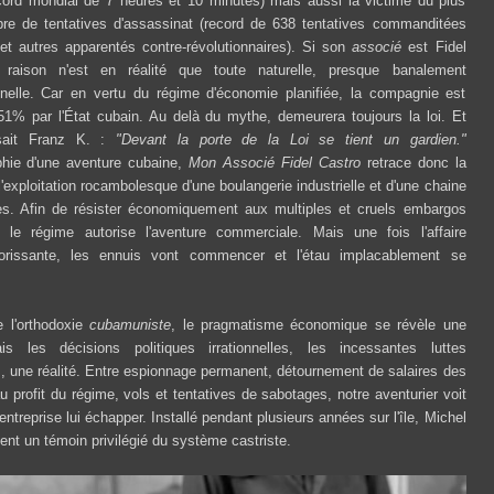
cord mondial de 7 heures et 10 minutes) mais aussi la victime du plus
re de tentatives d'assassinat (record de 638 tentatives commanditées
et autres apparentés contre-révolutionnaires). Si son
associé
est Fidel
 raison n'est en réalité que toute naturelle, presque banalement
nnelle. Car en vertu du régime d'économie planifiée, la compagnie est
1% par l'État cubain. Au delà du mythe, demeurera toujours la loi. Et
sait Franz K. :
"Devant la porte de la Loi se tient un gardien."
phie d'une aventure cubaine,
Mon Associé Fidel Castro
retrace donc la
 l'exploitation rocambolesque d'une boulangerie industrielle et d'une chaine
es. Afin de résister économiquement aux multiples et cruels embargos
, le régime autorise l'aventure commerciale. Mais une fois l'affaire
orissante, les ennuis vont commencer et l'étau implacablement se
 l'orthodoxie
cubamuniste
, le pragmatisme économique se révèle une
is les décisions politiques irrationnelles, les incessantes luttes
s, une réalité. Entre espionnage permanent, détournement de salaires des
 profit du régime, vols et tentatives de sabotages, notre aventurier voit
entreprise lui échapper. Installé pendant plusieurs années sur l'île, Michel
ient un témoin privilégié du système castriste.