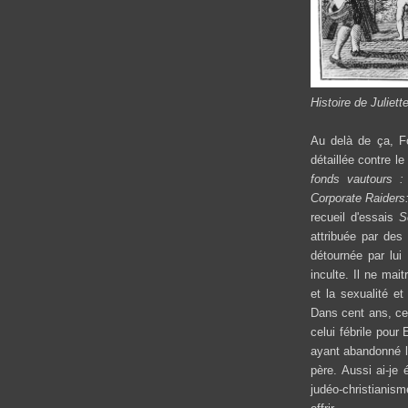
Histoire de Juliette
Au delà de ça, Fo
détaillée contre l
fonds vautours : 
Corporate Raiders
recueil d'essais
S
attribuée par des
détournée par lui
inculte. Il ne mai
et la sexualité et
Dans cent ans, ce
celui fébrile pou
ayant abandonné la
père. Aussi ai-je 
judéo-christianis