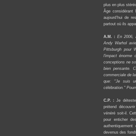
plus en plus stér
Âge considérant la
aujourd’hui de re
partout où ils appa
A.M. :
En 2006, 
Andy Warhol aviez
Pittsburgh pour
l'impact énorme 
conceptions ne so
bien pensante. C
commerciale de la 
que: "Je suis u
célébration." Pour
C.P. :
Je déteste
prétend découvri
vénéré soit-il. C
pour enticher de
authentiquement
devenus des fonds