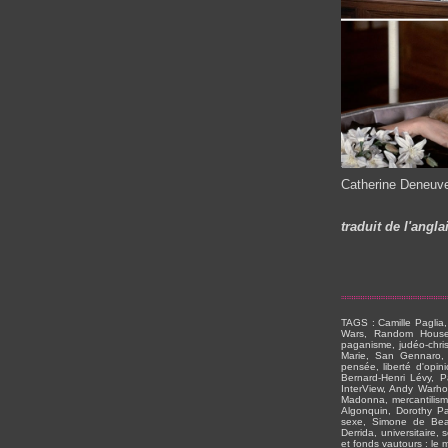
Catherine Deneuv
traduit de l'angl
TAGS : Camille Paglia,
Wars, Random House, 
paganisme, judéo-chris
Marie, San Gennaro, g
pensée, liberté d'opin
Bernard-Henri Lévy, Pa
InterView, Andy Warhol
Madonna, mercantilism
Algonquin, Dorothy P
sexe, Simone de Beau
Derrida, universitaire,
et fonds vautours : le