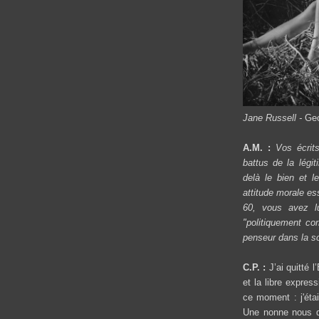
Jane Russell -
Geo
A.M. :
Vos écrit
battus de la légi
delà le bien et 
attitude morale es
60, vous avez l
"politiquement cor
penseur dans la s
C.P. :
J’ai quitté 
et la libre expres
ce moment : j'étai
Une nonne nous do