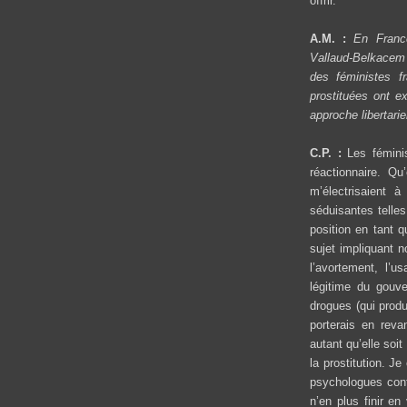
offrir.
A.M. :
En France
Vallaud-Belkacem v
des féministes f
prostituées ont e
approche libertari
C.P. :
Les fémini
réactionnaire. Qu
m’électrisaient à
séduisantes telle
position en tant q
sujet impliquant n
l’avortement, l’
légitime du gouve
drogues (qui produ
porterais en reva
autant qu’elle soit
la prostitution. J
psychologues contr
n’en plus finir en