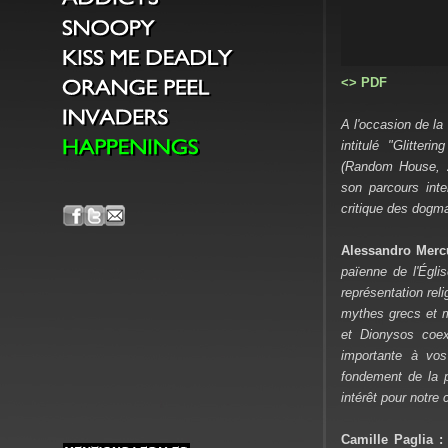
<> PDF
A l'occasion de la
intitulé "Glitte
(Random House, 20
son parcours inte
critique des dogm
Alessandro Merc
païenne de l'Égli
représentation rel
mythes grecs et m
et Dionysos coex
importante à vo
fondement de la p
intérêt pour notr
Camille Paglia 