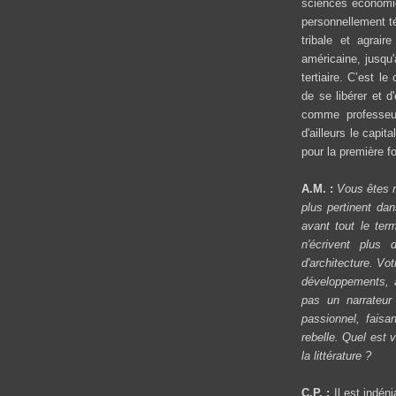
sciences économiqu
personnellement té
tribale et agrair
américaine, jusqu
tertiaire. C’est l
de se libérer et 
comme professeur
d'ailleurs le cap
pour la première f
A.M. :
Vous êtes r
plus pertinent dan
avant tout le ter
n'écrivent plus
d'architecture. Vo
développements, ab
pas un narrateur 
passionnel, faisa
rebelle. Quel est 
la littérature ?
C.P. :
Il est indén