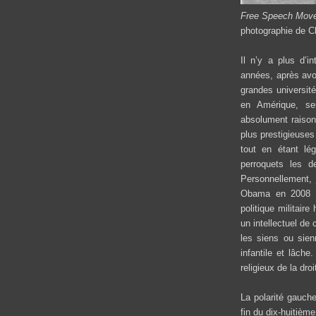
Free Speech Move
photographie de C
Il n’y a plus d’i
années, après avoi
grandes université
en Amérique, seu
absolument raison
plus prestigieuse
tout en étant lé
perroquets les d
Personnellement, j
Obama en 2008 
politique militair
un intellectuel de 
les siens ou sie
infantile et lâch
religieux de la dro
La polarité gauche
fin du dix-huitièm