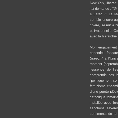
New York, libérait
j’ai demandé :
"Si
à Satan ?"
La réa
semble encore auj
colère, se mit à h
et irrationnelle. C
avec la hiérarchie
Mon engagement po
essentiel, fonda
Speech"
à l’Unive
moment (septembre
l’essence de l’e
comprends pas la
"politiquement co
féminisme ensembl
d’une pureté idéol
catholique romaine
installée avec for
sanctions sévère
sentiments de tel