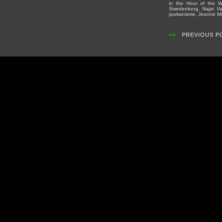
in the Hour of the W
Swedenborg, Najat Vall
puritanisme, Jeanne Mo
<<
PREVIOUS P