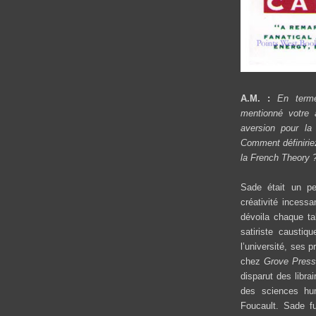
A.M. :
En terme
mentionné votre 
aversion pour l
Comment définiriez
la French Theory 
Sade était un pe
créativité incess
dévoila chaque ta
satiriste caustiq
l’université, ses 
chez
Grove Press
disparut des libra
des sciences hu
Foucault. Sade fu